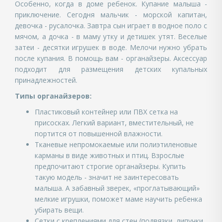
Особенно, когда в доме ребенок. Купание малыша -
приключение. Сегодня мальчик - морской капитан,
девочка - русалочка. Завтра сын играет в водное поло с
мячом, а дочка - в маму утку и детишек утят. Веселые
затеи - десятки игрушек в воде. Мелочи нужно убрать
после купания. В помощь вам - органайзеры. Аксессуар
подходит для размещения детских купальных
принадлежностей.
Типы органайзеров:
Пластиковый контейнер или ПВХ сетка на
присосках. Легкий вариант, вместительный, не
портится от повышенной влажности.
Тканевые непромокаемые или полиэтиленовые
карманы в виде животных и птиц. Взрослые
предпочитают строгие органайзеры. Купить
такую модель - значит не заинтересовать
малыша. А забавный зверек, «проглатывающий»
мелкие игрушки, поможет маме научить ребенка
убирать вещи.
Сетки с креплениями для стен (подвязки, липучки,