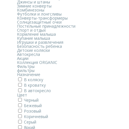
Джинсы и штаны
Зимние конверты
Комбинезоны
Футболки и лонгсливы
Конверты-трансформеры
Солнцезащитные очки
Постельные принадлежности
Спорт и отдых
Кормление малыша
Купание малыша
Игрушки и развлечения
Безопасность ребенка
Детские коляски
Автокресла
Акции
Коллекция ORGANIC
Фильтры
фильтры
Назначение
В коляску
В кроватку
В автокресло
Цвет
Черный
Бежевый
Розовый
Коричневый
Серый
Яркий